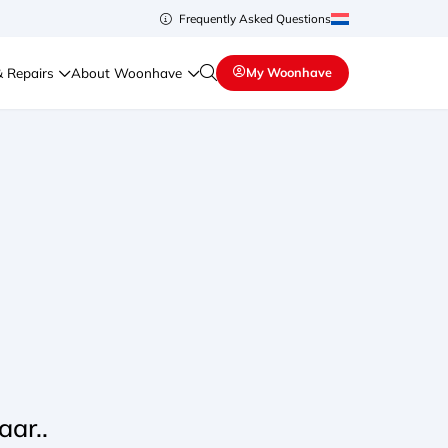
Frequently Asked Questions
& Repairs
About Woonhave
My Woonhave
ar..