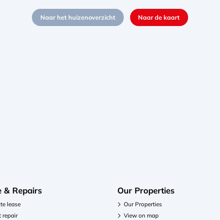
Naar het huizenoverzicht
Naar de kaart
e & Repairs
Our Properties
te lease
Our Properties
 repair
View on map