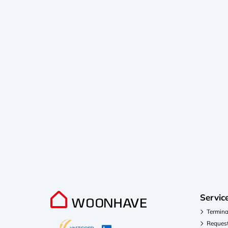
Servic
Termina
Request