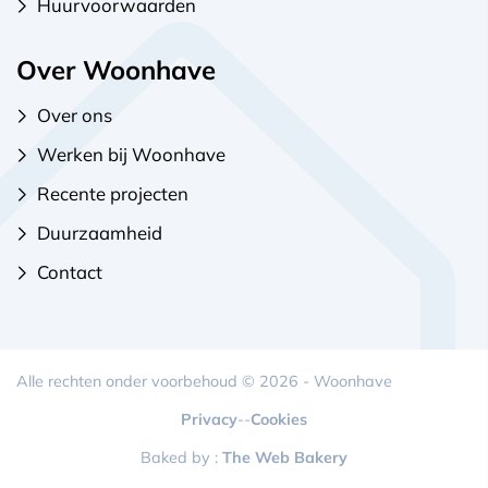
Huurvoorwaarden
Over Woonhave
Over ons
Werken bij Woonhave
Recente projecten
Duurzaamheid
Contact
Alle rechten onder voorbehoud © 2026 - Woonhave
Privacy
-
-
Cookies
Baked by :
The Web Bakery