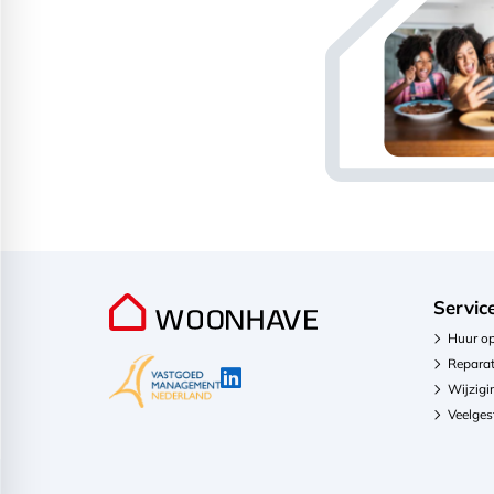
Servic
Huur o
Reparat
Wijzigi
Veelges