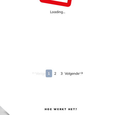
Loading...
Vorige
1
2
3
Volgende
HOE WERKT HET?