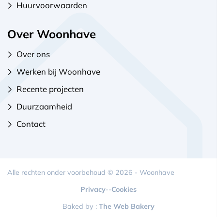
Huurvoorwaarden
Over Woonhave
Over ons
Werken bij Woonhave
Recente projecten
Duurzaamheid
Contact
Alle rechten onder voorbehoud © 2026 - Woonhave
Privacy
-
-
Cookies
Baked by :
The Web Bakery